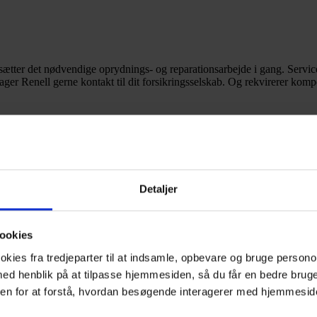
ætter det nødvendige oprydnings- og reparationsarbejde i gang. Servicel
 tager Renell gerne kontakt til dit forsikringsselskab. Og rekvirerer kom
Detaljer
Det kan vi også tilbyde
ookies
okies fra tredjeparter til at indsamle, opbevare og bruge perso
ed henblik på at tilpasse hjemmesiden, så du får en bedre brug
n for at forstå, hvordan besøgende interagerer med hjemmeside