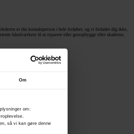
ederen er din kontaktperson i hele forløbet, og vi forlader dig ikke,
petente håndværkere til at reparere eller genopbygge efter skaderne.
Om
noplysninger om:
eroplevelse.
n, så vi kan gøre denne