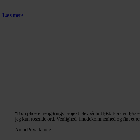
Læs mere
“
Kompliceret rengørings-projekt blev så fint løst. Fra den først
jeg kun rosende ord. Venlighed, imødekommenhed og fint et res
Annie
Privatkunde