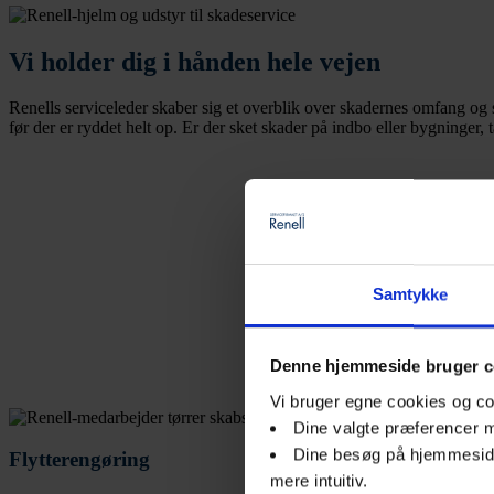
Vi holder dig i hånden hele vejen
Renells serviceleder skaber sig et overblik over skadernes omfang og s
før der er ryddet helt op. Er der sket skader på indbo eller bygninger,
Samtykke
Denne hjemmeside bruger c
Vi bruger egne cookies og co
Dine valgte præferencer m
Dine besøg på hjemmeside
Flytterengøring
mere intuitiv.