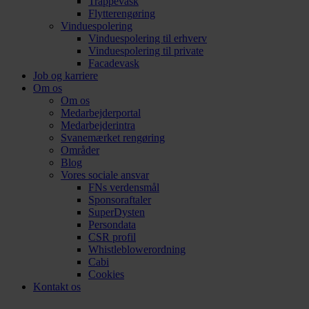
Trappevask
Flytterengøring
Vinduespolering
Vinduespolering til erhverv
Vinduespolering til private
Facadevask
Job og karriere
Om os
Om os
Medarbejderportal
Medarbejderintra
Svanemærket rengøring
Områder
Blog
Vores sociale ansvar
FNs verdensmål
Sponsoraftaler
SuperDysten
Persondata
CSR profil
Whistleblowerordning
Cabi
Cookies
Kontakt os