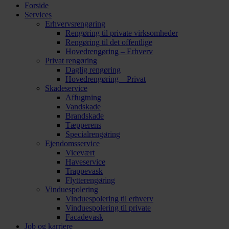
Forside
Services
Erhvervsrengøring
Rengøring til private virksomheder
Rengøring til det offentlige
Hovedrengøring – Erhverv
Privat rengøring
Daglig rengøring
Hovedrengøring – Privat
Skadeservice
Affugtning
Vandskade
Brandskade
Tæpperens
Specialrengøring
Ejendomsservice
Vicevært
Haveservice
Trappevask
Flytterengøring
Vinduespolering
Vinduespolering til erhverv
Vinduespolering til private
Facadevask
Job og karriere