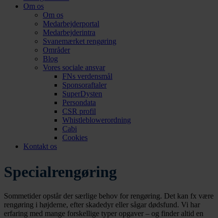
Om os
Om os
Medarbejderportal
Medarbejderintra
Svanemærket rengøring
Områder
Blog
Vores sociale ansvar
FNs verdensmål
Sponsoraftaler
SuperDysten
Persondata
CSR profil
Whistleblowerordning
Cabi
Cookies
Kontakt os
Specialrengøring
Sommetider opstår der særlige behov for rengøring. Det kan fx være
rengøring i højderne, efter skadedyr eller sågar dødsfund. Vi har
erfaring med mange forskellige typer opgaver – og finder altid en