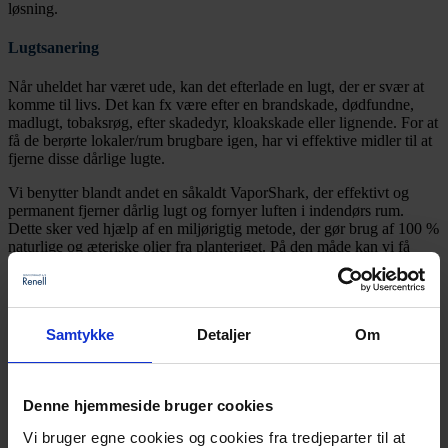
løsning.
Lugtsanering
Når uheldet har været ude, kan det efterlade en lugt, der er svær at
komme til livs. Det kan fx være efter en brandskade, dødfundne,
madlugt, tobaksrøg, efter skadedyr, kloakskade eller lignende. For at
få de berørte lokaler/rum brugbare igen, har vi effektive midler til at
fjerne disse dårlige lugte.
Vi benytter blandt andet en såkaldt VaporShark, der effektivt og
permanent fjerner dårlig lugt og fornyer luften i indendørs rum.
Dette sker ved hjælp af en miljørigtig metode, der gør brug af 100 %
naturlige og æteriske olier fra planteriget. På den måde kan vi få
bugt med selv de dårligste lugte.
Så har du en lugt, du gerne vil af med, så kontakt os og få et
uforpligtende tilbud.
Samtykke
Detaljer
Om
Vil du høre mere om vores specialrengøring?
Denne hjemmeside bruger cookies
Beinta Niclasen
Vi bruger egne cookies og cookies fra tredjeparter til at
Serviceleder: Trappevask og specialrengøring