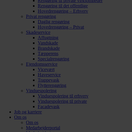
Rengøring til private virksomheder
Rengøring til det offentlige
Hovedrengøring – Erhverv
Privat rengøring
Daglig rengøring
Hovedrengøring – Privat
Skadeservice
Affugtning
Vandskade
Brandskade
Tæpperens
Specialrengøring
Ejendomsservice
Vicevært
Haveservice
Trappevask
Flytterengøring
Vinduespolering
Vinduespolering til erhverv
Vinduespolering til private
Facadevask
Job og karriere
Om os
Om os
Medarbejderportal