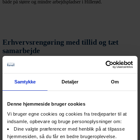
både på større og mindre arbejdspladser i Hillerød.
Erhvervsrengøring med tillid og tæt
samarbejde
En rengøringsaftale hos os foregår i tæt dialog med ledelsen. For at
sikre, at jeres behov og ønsker kan blive opfyldt, er det vigtigt for os
at have en tæt kunderelation. Vi
vægter kvalitet, effektivitet, og
fleksibilitet meget højt, og det betyder, at vi er klar til at træde til,
Samtykke
Detaljer
Om
også med kort varsel, hvis I pludselig har brug for klargøring og
rengøring af lokaler.
Denne hjemmeside bruger cookies
Vi bruger egne cookies og cookies fra tredjeparter til at
indsamle, opbevare og bruge personoplysninger om:
Erhvervsrengøring med fokus på miljøet
Dine valgte præferencer med henblik på at tilpasse
hjemmesiden, så du får en bedre brugeroplevelse.