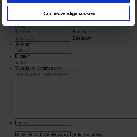
Har I en opgave til os eller har I spørgsmål til vores services er I
velkommen til at kontakt vores salgschef Kim Lauritsen på
Kun nødvendige cookies
29902000 til en uforpligtende samtale.
Navn
Fornavn
Efternavn
Telefon
E-mail
*
Yderligere kommentarer
Phone
Dette felt er til validering og bør ikke ændres.