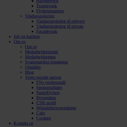
Haveservice
Trappevask
Flytterengøring
Vinduespolering
Vinduespolering til erhverv
Vinduespolering til private
Facadevask
Job og karriere
Om os
Om os
Medarbejderportal
Medarbejderintra
Svanemærket rengøring
Områder
Blog
Vores sociale ansvar
FNs verdensmål
Sponsoraftaler
SuperDysten
Persondata
CSR profil
Whistleblowerordning
Cabi
Cookies
Kontakt os