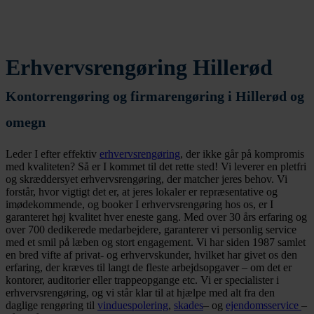
Erhvervsrengøring Hillerød
Kontorrengøring og firmarengøring i Hillerød og
omegn
Leder I efter effektiv
erhvervsrengøring
, der ikke går på kompromis
med kvaliteten? Så er I kommet til det rette sted! Vi leverer en pletfri
og skræddersyet erhvervsrengøring, der matcher jeres behov. Vi
forstår, hvor vigtigt det er, at jeres lokaler er
repræsentative og
imødekommende, og b
ooker I erhvervsrengøring hos os, er I
garanteret høj kvalitet hver eneste gang. Med over 30 års erfaring og
over 700 dedikerede medarbejdere, garanterer vi personlig service
med et smil på læben og stort engagement. Vi har siden 1987 samlet
en bred vifte af privat- og erhvervskunder, hvilket har givet os den
erfaring, der kræves til langt de fleste arbejdsopgaver
–
om
det er
kontorer, auditorier eller trappeopgang
e etc. Vi er specialister i
erhvervsrengøring, og vi står klar til at hjælpe med alt fra den
daglige rengøring til
vinduespolering
,
skades
– og
ejendomsservice
–