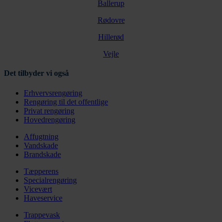
Ballerup
Rødovre
Hillerød
Vejle
Det tilbyder vi også
Erhvervsrengøring
Rengøring til det offentlige
Privat rengøring
Hovedrengøring
Affugtning
Vandskade
Brandskade
Tæpperens
Specialrengøring
Vicevært
Haveservice
Trappevask